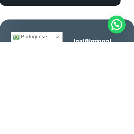
Portuguese
Institucional
Blog
BFA
Início
Cidadania e
Direito
Migratório
Nacionalidade
12 anos facilitando
© 2025 -
Quem
Todos
cidadanias, vistos e
Somos
Vistos e
direitos
reservados.
consultoria
Regularização
Serviços
personalizada para
Histórias
brasileiros e
Entre
de
estrangeiros. Conquiste
em
Sucesso
seu espaço no mundo
Contato
com excelência.
Dicas e
Orientações
Serviços
Termos