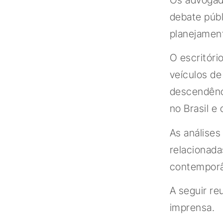
debate públ
planejament
O escritóri
veículos d
descendênci
no Brasil e
As análise
relacionada
contemporâ
A seguir re
imprensa.