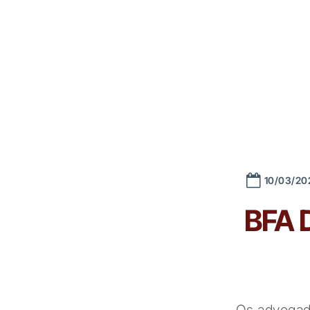
10/03/20
BFA D
Os advogado