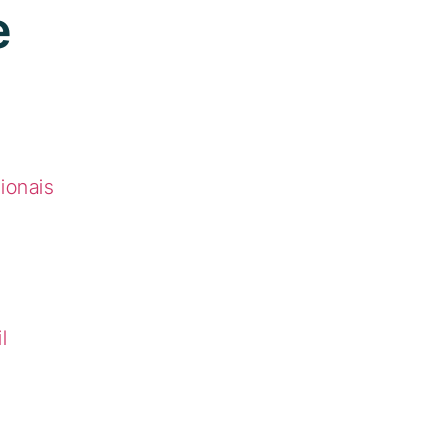
e
ionais
l