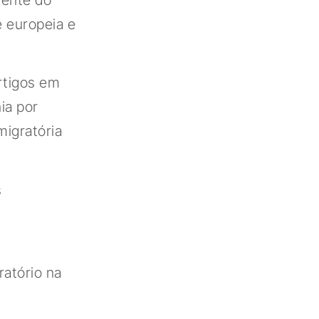
e europeia e
artigos em
ia por
migratória
s
s
ratório na