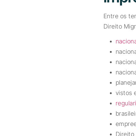
Entre os t
Direito Migr
nacion
nacion
naciona
naciona
planeja
vistos 
regular
brasile
empree
Direito