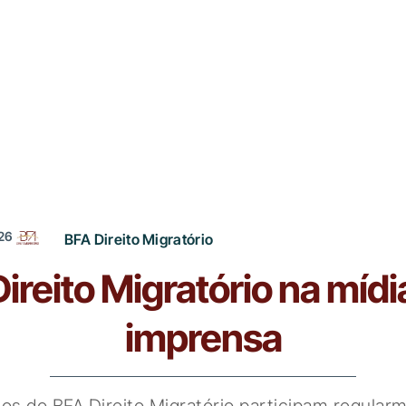
26
BFA Direito Migratório
ireito Migratório na mídi
imprensa
s do BFA Direito Migratório participam regular