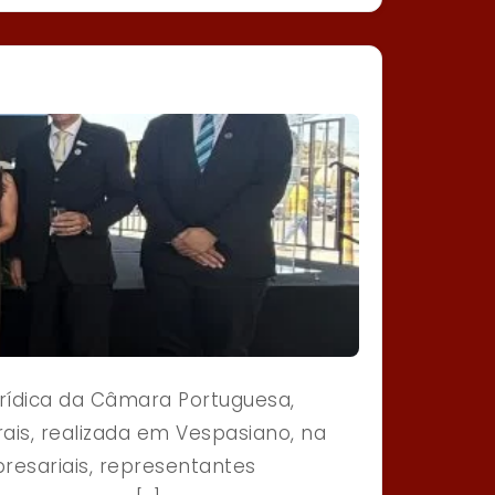
urídica da Câmara Portuguesa,
is, realizada em Vespasiano, na
resariais, representantes