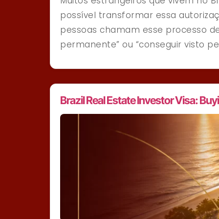
Muitos estrangeiros que vivem no 
possível transformar essa autoriza
pessoas chamam esse processo de “
permanente” ou “conseguir visto pe
Brazil Real Estate Investor Visa: Buyi