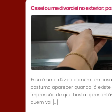
Casei ou me divorciei no exterior: p
Essa é uma dúvida comum em casais
costuma aparecer quando já existe 
impressão de que basta apresentá-l
quem vai […]