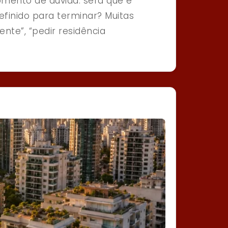
mento de dúvida: será que é
finido para terminar? Muitas
te”, “pedir residência