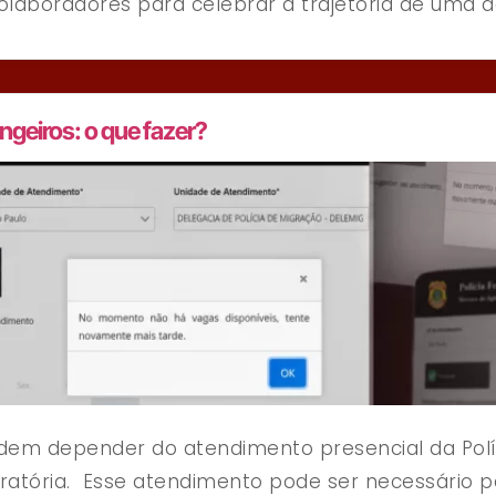
e colaboradores para celebrar a trajetória de uma
angeiros: o que fazer?
odem depender do atendimento presencial da Políc
gratória. Esse atendimento pode ser necessário pa