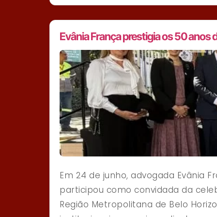
Evânia França prestigia os 50 anos
Em 24 de junho, advogada Evânia Fra
participou como convidada da celeb
Região Metropolitana de Belo Horiz