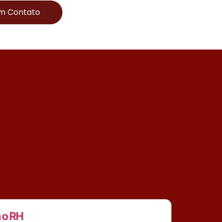
Em Contato
a o RH