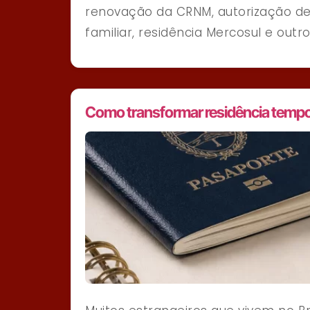
renovação da CRNM, autorização de
familiar, residência Mercosul e out
Como transformar residência tempor