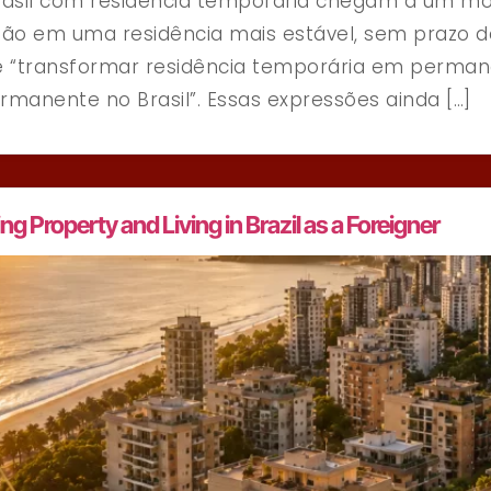
Brasil com residência temporária chegam a um mo
ção em uma residência mais estável, sem prazo de
transformar residência temporária em permanen
rmanente no Brasil”. Essas expressões ainda […]
ng Property and Living in Brazil as a Foreigner