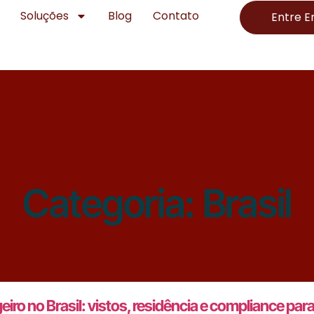
Soluções
Blog
Contato
Entre 
Categoria:
Brasil
iro no Brasil: vistos, residência e compliance par