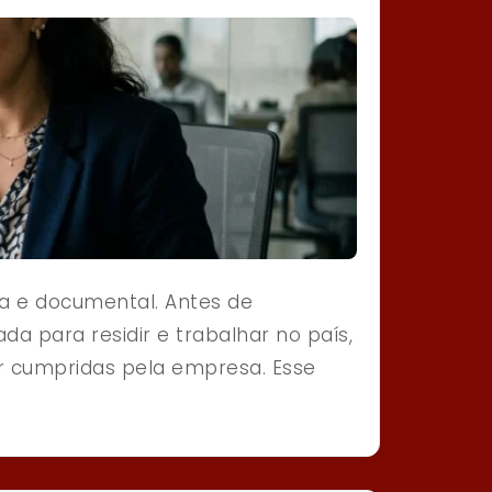
sta e documental. Antes de
da para residir e trabalhar no país,
er cumpridas pela empresa. Esse