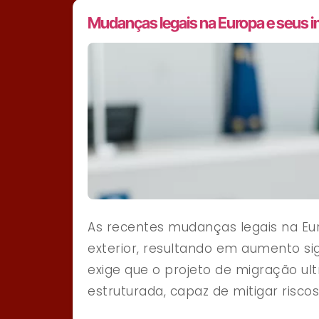
Mudanças legais na Europa e seus i
As recentes mudanças legais na Eu
exterior, resultando em aumento sig
exige que o projeto de migração ul
estruturada, capaz de mitigar riscos