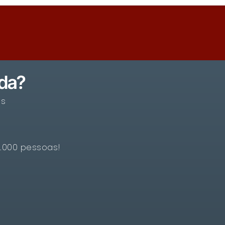
ada?
os
5.000 pessoas!