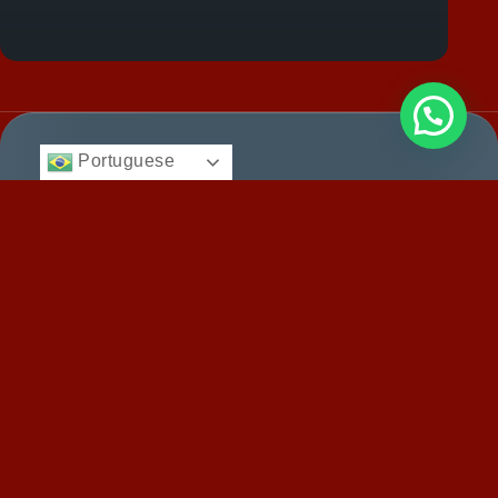
Portuguese
Institucional
Blog
BFA
Início
Cidadania e
Direito
Migratório
Nacionalidade
12 anos facilitando
© 2025 -
Quem
Todos
cidadanias, vistos e
Somos
Vistos e
direitos
reservados.
consultoria
Regularização
Serviços
personalizada para
Histórias
brasileiros e
Entre
de
estrangeiros. Conquiste
em
Sucesso
seu espaço no mundo
Contato
com excelência.
Dicas e