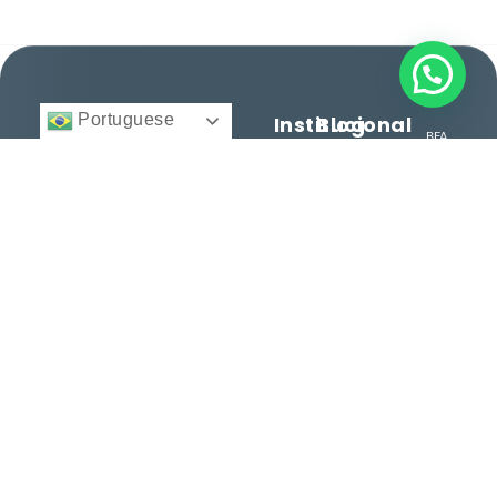
Portuguese
Institucional
Blog
BFA
Início
Cidadania e
Direito
Migratório
Nacionalidade
12 anos facilitando
© 2025 -
Quem
Todos
cidadanias, vistos e
Somos
Vistos e
direitos
reservados.
consultoria
Regularização
Serviços
personalizada para
Histórias
brasileiros e
Entre
de
estrangeiros. Conquiste
em
Sucesso
seu espaço no mundo
Contato
com excelência.
Dicas e
Orientações
Serviços
Termos
Cidadania
Termos