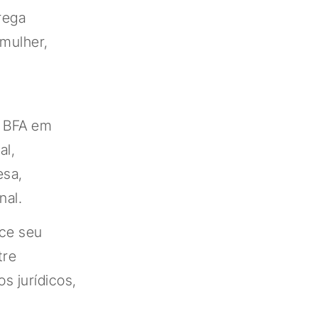
rega
mulher,
o BFA em
al,
esa,
nal.
ece seu
tre
s jurídicos,