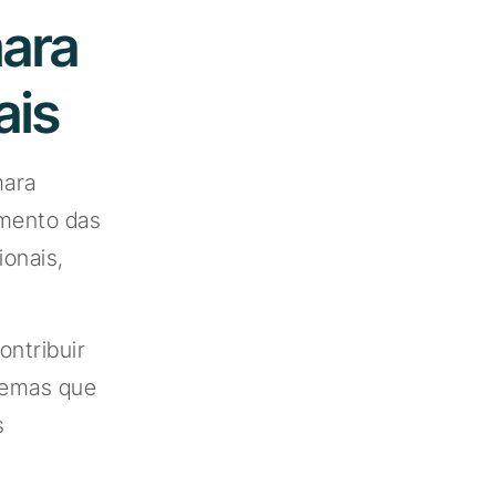
mara
ais
mara
imento das
ionais,
ontribuir
 temas que
s