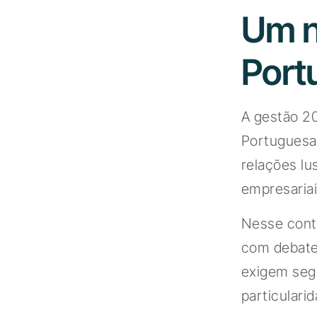
Um n
Port
A gestão 2
Portuguesa 
relações lu
empresariai
Nesse conte
com debates
exigem segu
particulari