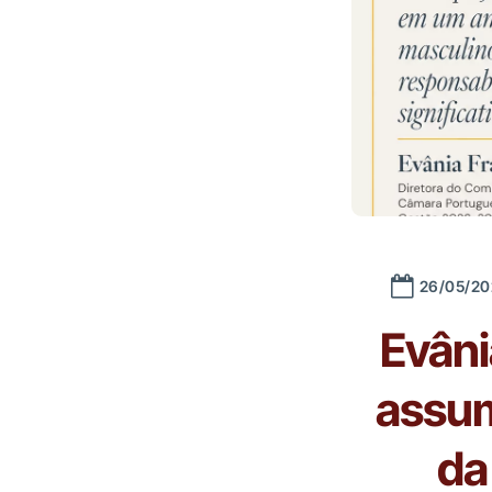
26/05/20
Evâni
assum
da