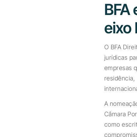
BFA e
eixo 
O BFA Direi
jurídicas p
empresas q
residência,
internaciona
A nomeação
Câmara Por
como escrit
compromisso