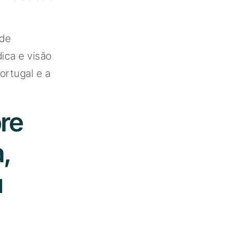
 de
ica e visão
ortugal e a
bre
,
u