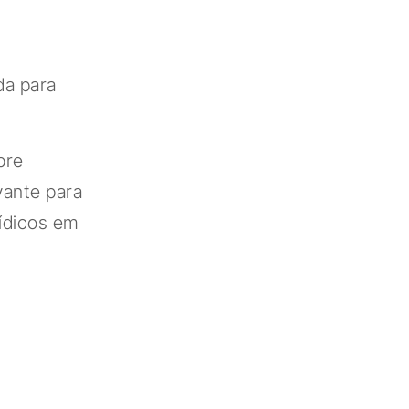
da para
bre
vante para
rídicos em