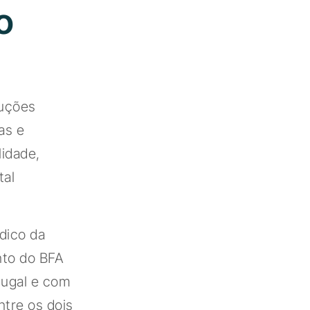
o
luções
as e
idade,
tal
dico da
nto do BFA
tugal e com
ntre os dois