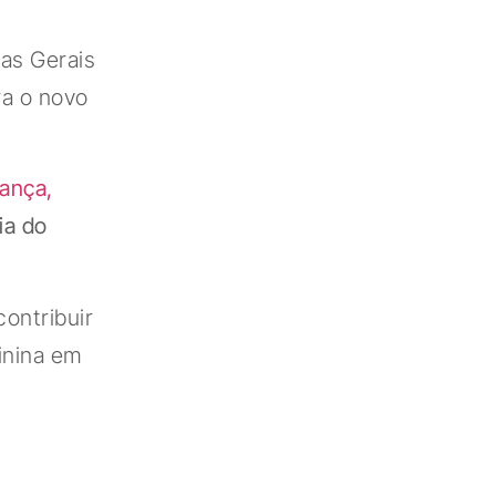
as Gerais
ra o novo
rança,
ia do
ontribuir
inina em