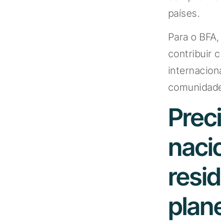
países.
Para o BFA,
contribuir 
internacion
comunidade 
Prec
naci
resi
plan