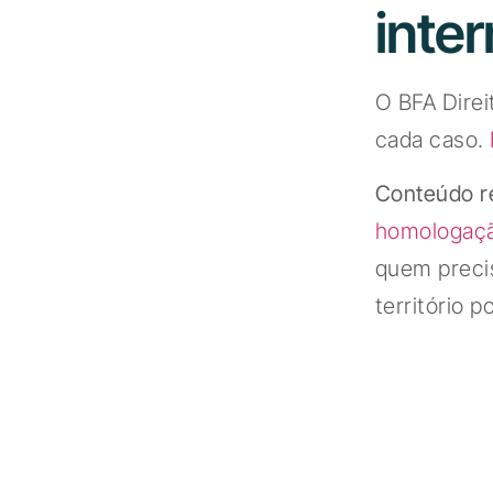
inte
O BFA Direi
cada caso.
Conteúdo r
homologaçã
quem precis
território p