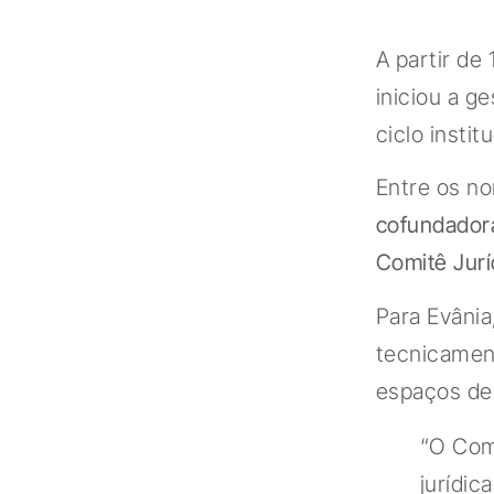
A partir de
iniciou a g
ciclo instit
Entre os no
cofundadora
Comitê Jur
Para Evânia
tecnicament
espaços de 
“O Comi
jurídi