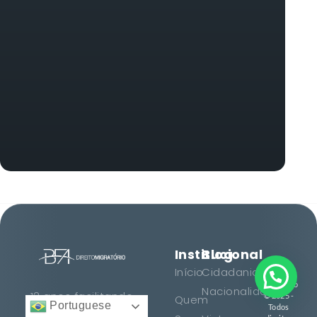
Institucional
Blog
BFA
Início
Cidadania e
Direito
Migratório
Nacionalidade
12 anos facilitando
© 2025 -
Quem
Portuguese
Todos
cidadanias, vistos e