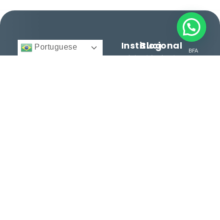
Institucional
Blog
Portuguese
BFA
Início
Cidadania e
Direito
Migratório
Nacionalidade
12 anos facilitando
© 2025 -
Quem
Todos
cidadanias, vistos e
Somos
Vistos e
direitos
reservados.
consultoria
Regularização
Serviços
personalizada para
Histórias
brasileiros e
Entre
de
estrangeiros. Conquiste
em
Sucesso
seu espaço no mundo
Contato
com excelência.
Dicas e
Orientações
Serviços
Termos
Cidadania
Termos
Italiana
de Uso