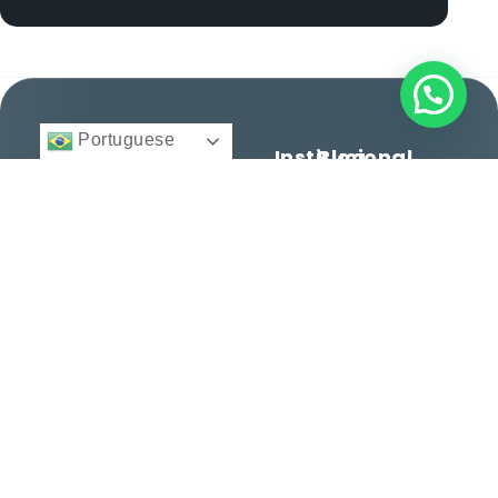
Portuguese
Institucional
Blog
BFA
Início
Cidadania e
Direito
Migratório
Nacionalidade
12 anos facilitando
© 2025 -
Quem
Todos
cidadanias, vistos e
Somos
Vistos e
direitos
reservados.
consultoria
Regularização
Serviços
personalizada para
Histórias
brasileiros e
Entre
de
estrangeiros. Conquiste
em
Sucesso
seu espaço no mundo
Contato
com excelência.
Dicas e
Orientações
Serviços
Termos