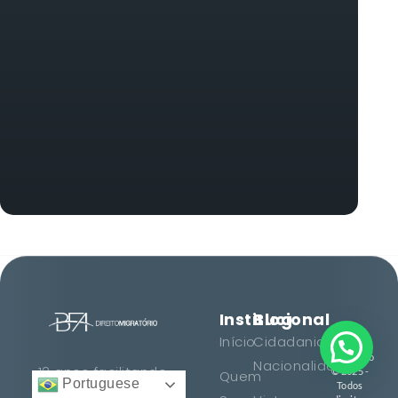
Institucional
Blog
BFA
Início
Cidadania e
Direito
Migratório
Nacionalidade
12 anos facilitando
© 2025 -
Quem
Portuguese
Todos
cidadanias, vistos e