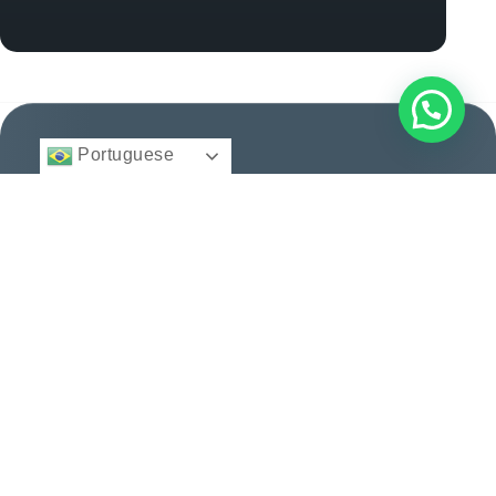
Portuguese
Institucional
Blog
BFA
Início
Cidadania e
Direito
Migratório
Nacionalidade
12 anos facilitando
© 2025 -
Quem
Todos
cidadanias, vistos e
Somos
Vistos e
direitos
reservados.
consultoria
Regularização
Serviços
personalizada para
Histórias
brasileiros e
Entre
de
estrangeiros. Conquiste
em
Sucesso
seu espaço no mundo
Contato
com excelência.
Dicas e
Orientações