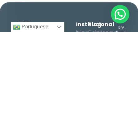
Institucional
Blog
Portuguese
BFA
Início
Cidadania e
Direito
Migratório
Nacionalidade
12 anos facilitando
© 2025 -
Quem
Todos
cidadanias, vistos e
Somos
Vistos e
direitos
reservados.
consultoria
Regularização
Serviços
personalizada para
Histórias
brasileiros e
Entre
de
estrangeiros. Conquiste
em
Sucesso
seu espaço no mundo
Contato
com excelência.
Dicas e
Orientações
Serviços
Termos
Cidadania
Termos
Italiana
de Uso