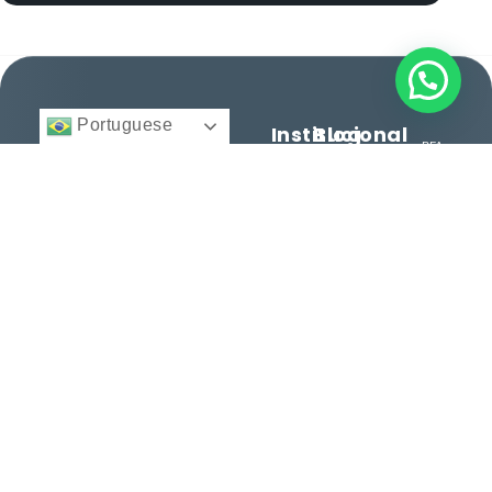
Portuguese
Institucional
Blog
BFA
Início
Cidadania e
Direito
Migratório
Nacionalidade
12 anos facilitando
© 2025 -
Quem
Todos
cidadanias, vistos e
Somos
Vistos e
direitos
reservados.
consultoria
Regularização
Serviços
personalizada para
Histórias
brasileiros e
Entre
de
estrangeiros. Conquiste
em
Sucesso
seu espaço no mundo
Contato
com excelência.
Dicas e
Orientações
Serviços
Termos