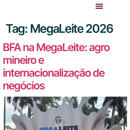
Tag:
MegaLeite 2026
BFA na MegaLeite: agro
mineiro e
internacionalização de
negócios