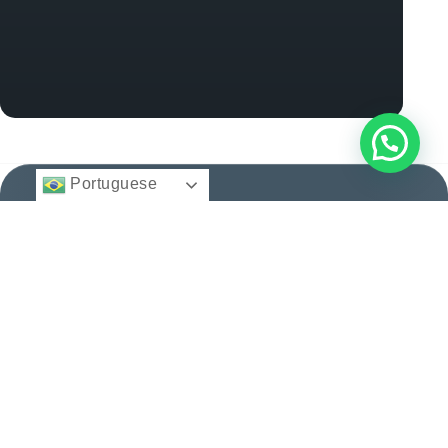
Portuguese
Institucional
Blog
BFA
Início
Cidadania e
Direito
Migratório
Nacionalidade
12 anos facilitando
© 2025 -
Quem
Todos
cidadanias, vistos e
Somos
Vistos e
direitos
reservados.
consultoria
Regularização
Serviços
personalizada para
Histórias
brasileiros e
Entre
de
estrangeiros. Conquiste
em
Sucesso