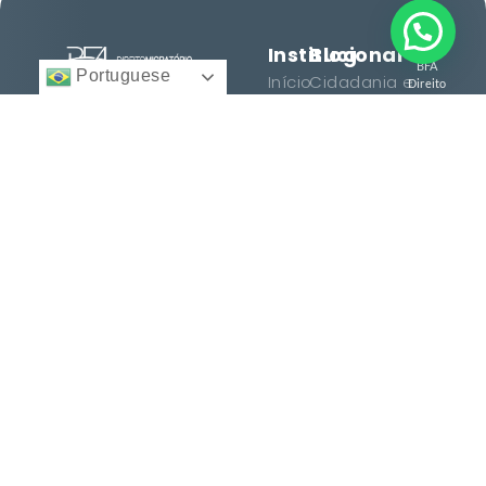
Institucional
Blog
BFA
Portuguese
Início
Cidadania e
Direito
Migratório
Nacionalidade
12 anos facilitando
© 2025 -
Quem
Todos
cidadanias, vistos e
Somos
Vistos e
direitos
reservados.
consultoria
Regularização
Serviços
personalizada para
Histórias
brasileiros e
Entre
de
estrangeiros. Conquiste
em
Sucesso
seu espaço no mundo
Contato
com excelência.
Dicas e
Orientações
Serviços
Termos
Cidadania
Termos
Italiana
de Uso
Cidadania
Política de