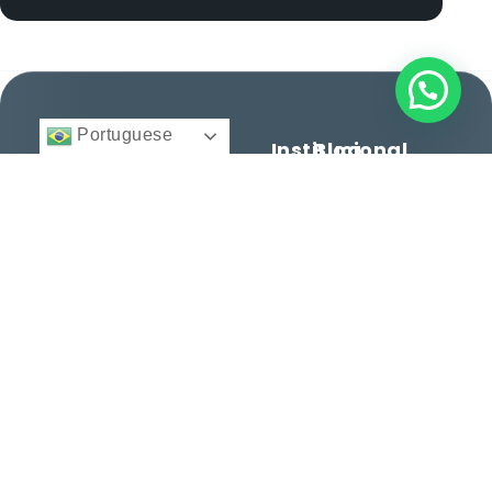
Portuguese
Institucional
Blog
BFA
Início
Cidadania e
Direito
Migratório
Nacionalidade
12 anos facilitando
© 2025 -
Quem
Todos
cidadanias, vistos e
Somos
Vistos e
direitos
reservados.
consultoria
Regularização
Serviços
personalizada para
Histórias
brasileiros e
Entre
de
estrangeiros. Conquiste
em
Sucesso
seu espaço no mundo
Contato
com excelência.
Dicas e
Orientações
Serviços
Termos