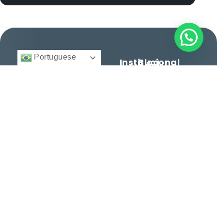
Portuguese
Institucional
Blog
BFA
Início
Cidadania e
Direito
Migratório
Nacionalidade
12 anos facilitando
© 2025 -
Quem
Todos
cidadanias, vistos e
Somos
Vistos e
direitos
reservados.
consultoria
Regularização
Serviços
personalizada para
Histórias
brasileiros e
Entre
de
estrangeiros. Conquiste
em
Sucesso
seu espaço no mundo
Contato
com excelência.
Dicas e
Orientações
Serviços
Termos