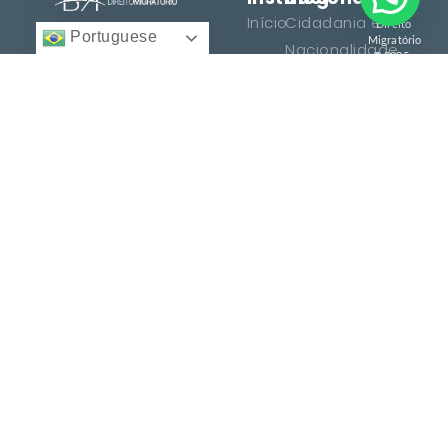
BFA
Início
Cidadania e
Direito
Portuguese
Migratório
Nacionalidade
12 anos facilitando
© 2025 -
Quem
Todos
cidadanias, vistos e
Somos
Vistos e
direitos
reservados.
consultoria
Regularização
Serviços
personalizada para
Histórias
brasileiros e
Entre
de
estrangeiros. Conquiste
em
Sucesso
seu espaço no mundo
Contato
com excelência.
Dicas e
Orientações
Serviços
Termos
Cidadania
Termos
Italiana
de Uso
Cidadania
Política de
Francesa
Privacidade