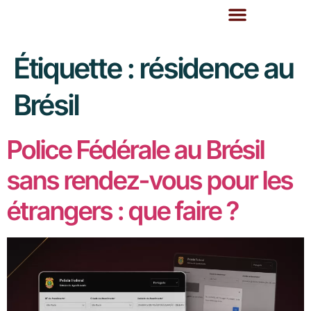
Étiquette :
résidence au
Brésil
Police Fédérale au Brésil
sans rendez-vous pour les
étrangers : que faire ?