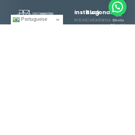
Institucional
Blog
BFA
Portuguese
Início
Cidadania e
Direito
Migratório
Nacionalidade
12 anos facilitando
© 2025 -
Quem
Todos
cidadanias, vistos e
Somos
Vistos e
direitos
reservados.
consultoria
Regularização
Serviços
personalizada para
Histórias
brasileiros e
Entre
de
estrangeiros. Conquiste
em
Sucesso
seu espaço no mundo
Contato
com excelência.
Dicas e
Orientações
Serviços
Termos
Cidadania
Termos
Italiana
de Uso
Cidadania
Política de