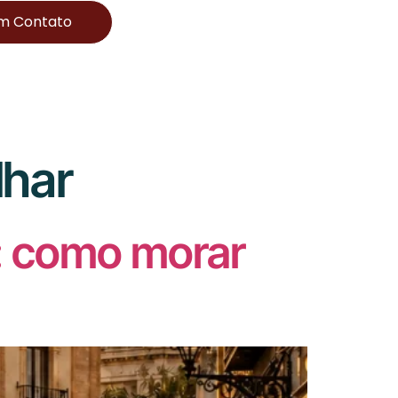
Em Contato
lhar
a: como morar