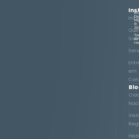
Ins
BF
Di
Iníc
Mi
©
20
Qu
-
To
Som
dir
re
Serv
Entr
em
Con
Bl
Cid
Nac
Vist
Reg
Hist