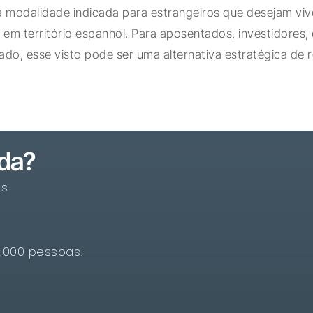
a modalidade indicada para estrangeiros que desejam viv
 em território espanhol. Para aposentados, investidores,
do, esse visto pode ser uma alternativa estratégica de 
ada?
os
5.000 pessoas!