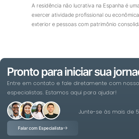
A residência não lucrativa na Espanha é um
exercer atividade profissional ou econômica
exterior e pessoas com patrimônio consolida
Pronto para iniciar sua jorn
Entre em contato e fale diretamente com noss
especialistas. Estamos aqui para ajudar!
Junte-se às mais de 
Falar com Especialista