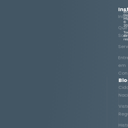
Ins
BF
Di
Iníc
Mi
©
20
Qu
-
To
Som
dir
re
Serv
Entr
em
Con
Bl
Cid
Nac
Vist
Reg
Hist