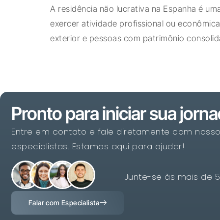
A residência não lucrativa na Espanha é um
exercer atividade profissional ou econômica
exterior e pessoas com patrimônio consolida
Pronto para iniciar sua jorn
Entre em contato e fale diretamente com noss
especialistas. Estamos aqui para ajudar!
Junte-se às mais de 
Falar com Especialista