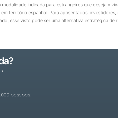
a modalidade indicada para estrangeiros que desejam viv
 em território espanhol. Para aposentados, investidores,
do, esse visto pode ser uma alternativa estratégica de 
ada?
os
5.000 pessoas!