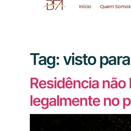
Início
Quem Somos
Tag:
visto par
Residência não 
legalmente no p