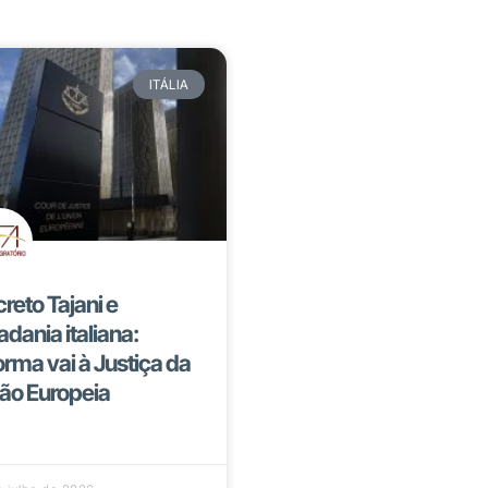
ITÁLIA
reto Tajani e
adania italiana:
orma vai à Justiça da
ão Europeia