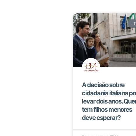
I
A decisão sobre
cidadania italiana p
levar dois anos. Qu
tem filhos menores
deve esperar?