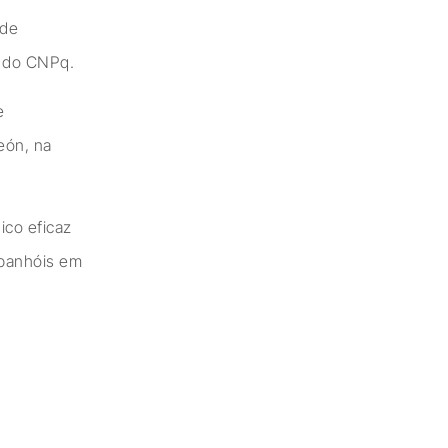
 de
e do CNPq.
e
eón, na
ico eficaz
spanhóis em