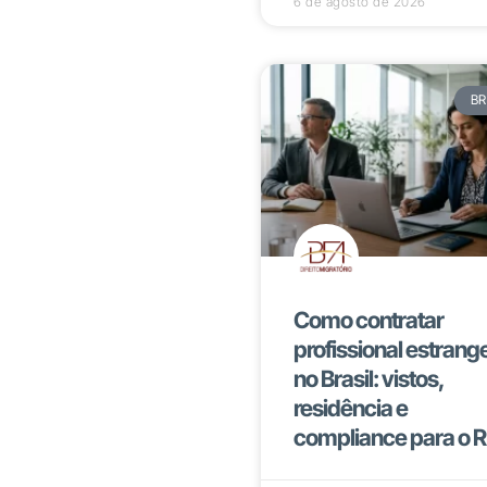
6 de agosto de 2026
BR
Como contratar
profissional estrange
no Brasil: vistos,
residência e
compliance para o 