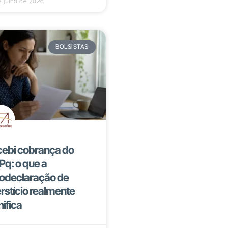
e julho de 2026
BOLSISTAS
ebi cobrança do
q: o que a
odeclaração de
erstício realmente
nifica