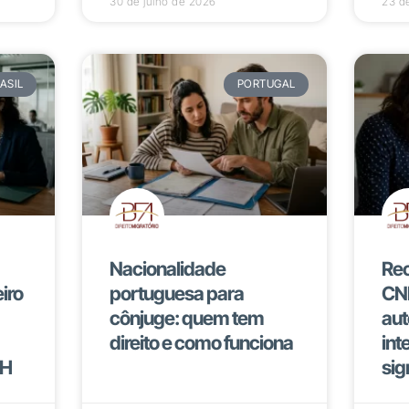
30 de julho de 2026
23 d
ASIL
PORTUGAL
Nacionalidade
Rec
iro
portuguesa para
CNP
cônjuge: quem tem
aut
direito e como funciona
int
RH
sig