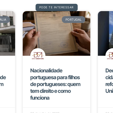
PODE TE INTERESSAR
TÁLIA
PORTUGAL
Nacionalidade
Dec
ode
portuguesa para filhos
cid
em
de portugueses: quem
ref
tem direito e como
Uni
funciona