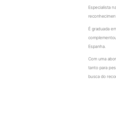
Especialista 
reconheciment
É graduada em
complementou 
Espanha.
Com uma aborda
tanto para pe
busca do recon