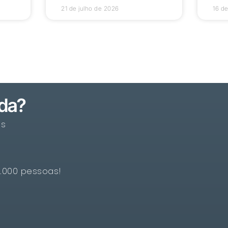
21 de julho de 2026
16 de
ada?
os
5.000 pessoas!